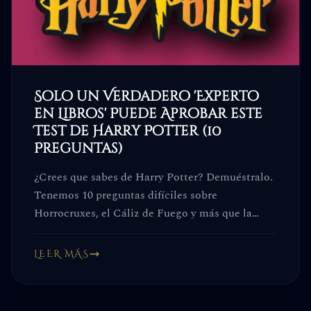
Solo un Verdadero 'Experto
en Libros' Puede Aprobar este
Test de Harry Potter (10
Preguntas)
¿Crees que sabes de Harry Potter? Demuéstralo.
Tenemos 10 preguntas difíciles sobre
Horrocruxes, el Cáliz de Fuego y más que la
mayoría de fans fallan. ¿Eres un verdadero
experto?
LEER MÁS