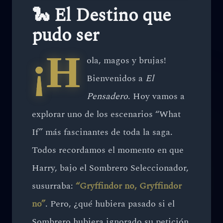
🐍 El Destino que
pudo ser
¡H
ola, magos y brujas!
Bienvenidos a
El
Pensadero
. Hoy vamos a
explorar uno de los escenarios “What
If” más fascinantes de toda la saga.
Todos recordamos el momento en que
Harry, bajo el Sombrero Seleccionador,
susurraba:
“Gryffindor no, Gryffindor
no”
. Pero, ¿qué hubiera pasado si el
Sombrero hubiera ignorado su petición