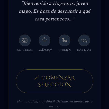
"
Bienvenido a Hogwarts, joven
mago. Es hora de descubrir a qué
casa perteneces...
"
🦁
🦅
🐍
🦡
GRYFFINDOR
RAVENCLAW
SLYTHERIN
HUFFLEPUFF
🪄
COMENZAR
SELECCIÓN
Hmm... difícil, muy difícil. Déjame ver dentro de tu
mente...