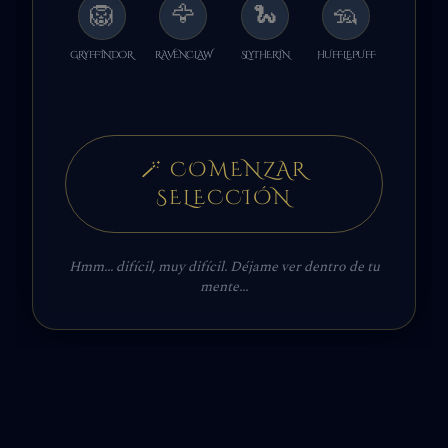
🦁
🦅
🐍
🦡
GRYFFINDOR
RAVENCLAW
SLYTHERIN
HUFFLEPUFF
🪄
COMENZAR
SELECCIÓN
Hmm... difícil, muy difícil. Déjame ver dentro de tu
mente...