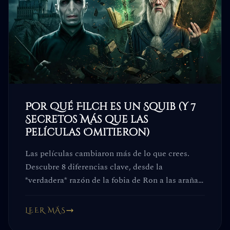
Por Qué Filch es un Squib (Y 7
Secretos Más que las
Películas Omitieron)
Las películas cambiaron más de lo que crees.
Descubre 8 diferencias clave, desde la
*verdadera* razón de la fobia de Ron a las arañas
hasta el secreto de Filch. Estos detalles no son
trivia: cambian toda la historia.
LEER MÁS