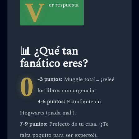
V
er respuesta
📊 ¿Qué tan
fanático eres?
0
-3 puntos:
Muggle total… ¡releé
los libros con urgencia!
4-6 puntos:
Estudiante en
Hogwarts (¡nada mal!).
7-9 puntos:
Prefecto de tu casa. (¡Te
falta poquito para ser experto!).