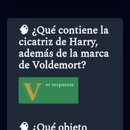
🧠 ¿Qué contiene la
cicatriz de Harry,
además de la marca
de Voldemort?
V
er respuesta
🧠 ¿Qué objeto