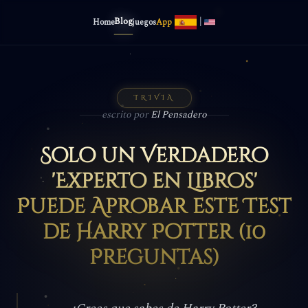
Blog
|
Home
juegos
App
TRIVIA
escrito por
El Pensadero
Solo un Verdadero
'Experto en Libros'
Puede Aprobar este Test
de Harry Potter (10
Preguntas)