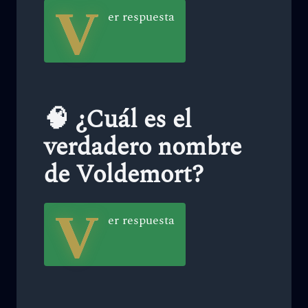
V
er respuesta
🧠 ¿Cuál es el
verdadero nombre
de Voldemort?
V
er respuesta