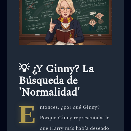
💡 ¿Y Ginny? La
Búsqueda de
'Normalidad'
E
ntonces, ¿por qué Ginny?
Porque Ginny representaba lo
que Harry más había deseado