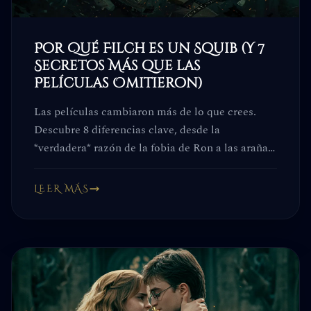
Por Qué Filch es un Squib (Y 7
Secretos Más que las
Películas Omitieron)
Las películas cambiaron más de lo que crees.
Descubre 8 diferencias clave, desde la
*verdadera* razón de la fobia de Ron a las arañas
hasta el secreto de Filch. Estos detalles no son
trivia: cambian toda la historia.
LEER MÁS